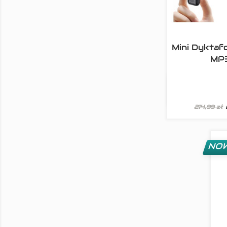
Mini Dykta
MP

Szyb
214,99 zł
NO