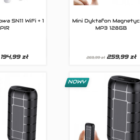
owa SN11 WiFi + 1
Mini Dyktafon Magnety
PIR
MP3 128GB

ki podgląd
Szybki podglą
194,99 zł
259,99 zł
269,99 zł
NOWY