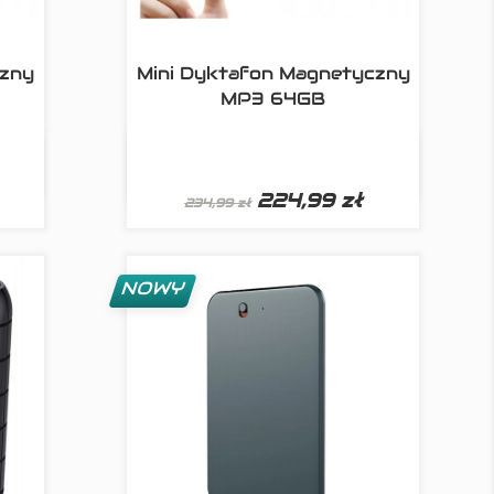
czny
Mini Dyktafon Magnetyczny
MP3 64GB

d
Szybki podgląd
224,99 zł
234,99 zł
NOWY