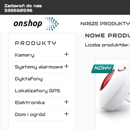
Zadzwoń do nas:
533560596
NASZE PRODUKTY
Home
Nowe produkty
NOWE PROD
PRODUKTY
Liczba produktów: 

Kamery

Systemy alarmowe
NOWY
Dyktafony
Lokalizatory GPS

Elektronika

Dom i ogród