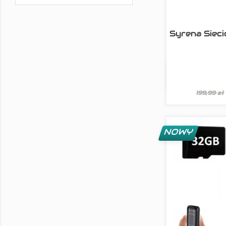
Syrena Sieci

Szyb
199,99 zł
NOWY