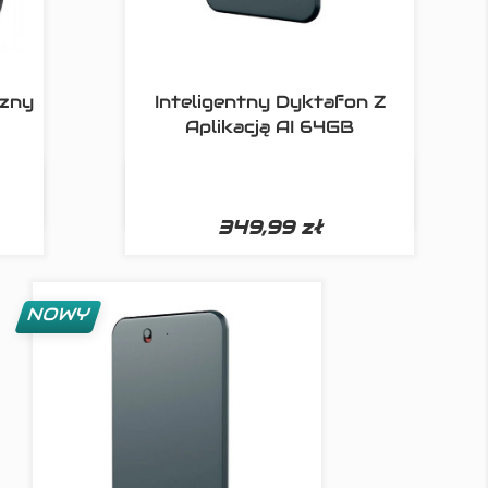
czny
Inteligentny Dyktafon Z
Aplikacją AI 64GB

d
Szybki podgląd
349,99 zł
NOWY