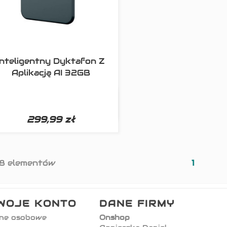
Inteligentny Dyktafon Z
Aplikacją AI 32GB

Szybki podgląd
299,99 zł
 8 elementów
1
WOJE KONTO
DANE FIRMY
ne osobowe
Onshop