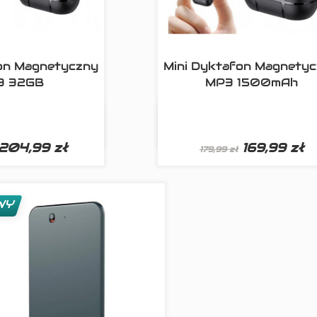
fon Magnetyczny
Mini Dyktafon Magnety
3 32GB
MP3 1500mAh

ki podgląd
Szybki podglą
204,99 zł
169,99 zł
179,99 zł
WY