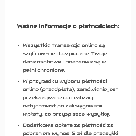
Ważne informacje o płatnościach:
Wszystkie transakcje online są
szyfrowane i bezpieczne. Twoje
dane osobowe i finansowe są w
pełni chronione.
W przypadku wyboru płatności
online (przedpłata), zamówienie jest
przekazywane do realizacji
natychmiast po zaksięgowaniu
wpłaty, co przyspiesza wysyłkę.
Dodatkowa opłata za płatność za
pobraniem wynosi 5 zł dla przesyłki