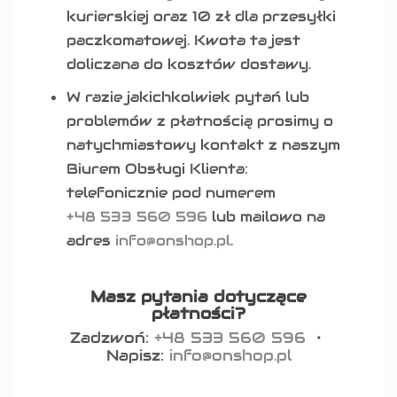
kurierskiej oraz 10 zł dla przesyłki
paczkomatowej. Kwota ta jest
doliczana do kosztów dostawy.
W razie jakichkolwiek pytań lub
problemów z płatnością prosimy o
natychmiastowy kontakt z naszym
Biurem Obsługi Klienta:
telefonicznie pod numerem
+48 533 560 596
lub mailowo na
adres
info@onshop.pl
.
Masz pytania dotyczące
płatności?
Zadzwoń:
+48 533 560 596
•
Napisz:
info@onshop.pl