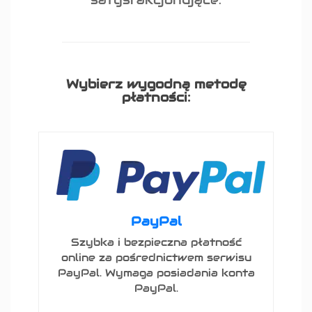
satysfakcjonujące.
Wybierz wygodną metodę
płatności:
PayPal
Szybka i bezpieczna płatność
online za pośrednictwem serwisu
PayPal. Wymaga posiadania konta
PayPal.