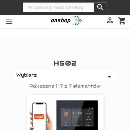


shopping_cart

H502
Wybierz

Pokazane 1-7 z 7 elementów