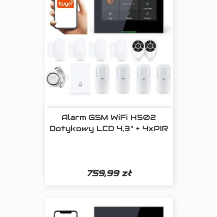
Alarm GSM WiFi H502
Dotykowy LCD 4,3" + 4xPIR
759,99 zł