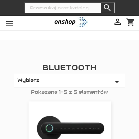


shopping_cart

BLUETOOTH
Wybierz

Pokazane 1-5 z 5 elementów