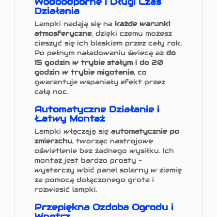
Wodoodporne i Długi Czas
Działania
Lampki nadają się na
każde warunki
atmosferyczne
, dzięki czemu możesz
cieszyć się ich blaskiem przez cały rok.
Po pełnym naładowaniu świecą aż
do
15 godzin w trybie stałym i do 20
godzin w trybie migotania
, co
gwarantuje wspaniały efekt przez
całą noc.
Automatyczne Działanie i
Łatwy Montaż
Lampki włączają się
automatycznie po
zmierzchu
, tworząc nastrojowe
oświetlenie bez żadnego wysiłku. Ich
montaż jest bardzo prosty –
wystarczy wbić panel solarny w ziemię
za pomocą dołączonego grota i
rozwiesić lampki.
Przepiękna Ozdoba Ogrodu i
Wnętrz